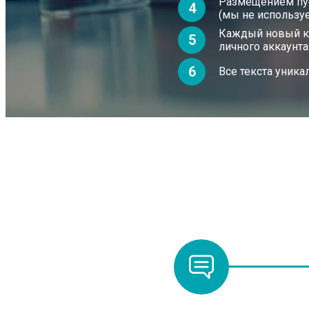
Размещением пуб
4
(мы не использу
Каждый новый ком
5
личного аккаунта
6
Все текста уника