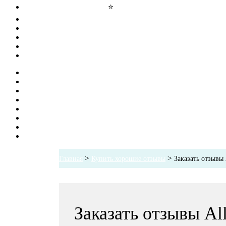
Управление репутацией
⭐
Узнаваемость
SMM
Публикации в СМИ
Блог
Контакты
Главная
Купить отзывы
Управление репутацией
Узнаваемость
SMM
Публикации в СМИ
Блог
Контакты
>
>
Главная
Купить хорошие отзывы
Заказать отзывы 
Заказать отзывы All