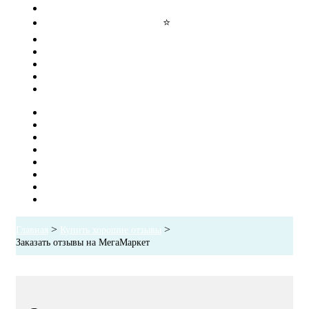
Купить отзывы
Управление репутацией
⭐
Узнаваемость
SMM
Публикации в СМИ
Блог
Контакты
Главная
Купить отзывы
Управление репутацией
Узнаваемость
SMM
Публикации в СМИ
Блог
Контакты
>
>
Главная
Купить хорошие отзывы
Заказать отзывы на МегаМаркет