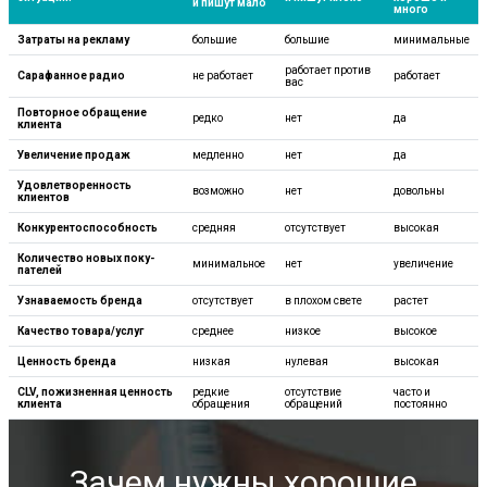
и пишут мало
много
Затраты на рекламу
большие
большие
минимальные
работает против
Сарафанное радио
не работает
работает
вас
Повторное обращение
редко
нет
да
клиента
Увеличение продаж
медленно
нет
да
Удовлетворен­ность
возможно
нет
довольны
клиентов
Конкуренто­способность
средняя
отсутствует
высокая
Количество новых поку­
минимальное
нет
увеличение
пателей
Узнаваемость бренда
отсутствует
в плохом свете
растет
Качество товара/услуг
среднее
низкое
высокое
Ценность бренда
низкая
нулевая
высокая
CLV, пожизнен­ная ценность
редкие
отсутствие
часто и
клиента
обращения
обращений
постоянно
Зачем нужны хорошие