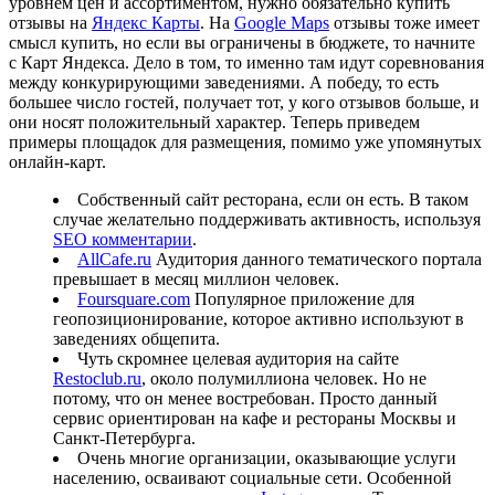
уровнем цен и ассортиментом, нужно обязательно купить
отзывы на
Яндекс Карты
. На
Google Maps
отзывы тоже имеет
смысл купить, но если вы ограничены в бюджете, то начните
с Карт Яндекса. Дело в том, то именно там идут соревнования
между конкурирующими заведениями. А победу, то есть
большее число гостей, получает тот, у кого отзывов больше, и
они носят положительный характер. Теперь приведем
примеры площадок для размещения, помимо уже упомянутых
онлайн-карт.
Собственный сайт ресторана, если он есть. В таком
случае желательно поддерживать активность, используя
SEO комментарии
.
AllCafe.ru
Аудитория данного тематического портала
превышает в месяц миллион человек.
Foursquare.com
Популярное приложение для
геопозиционирование, которое активно используют в
заведениях общепита.
Чуть скромнее целевая аудитория на сайте
Restoclub.ru
, около полумиллиона человек. Но не
потому, что он менее востребован. Просто данный
сервис ориентирован на кафе и рестораны Москвы и
Санкт-Петербурга.
Очень многие организации, оказывающие услуги
населению, осваивают социальные сети. Особенной